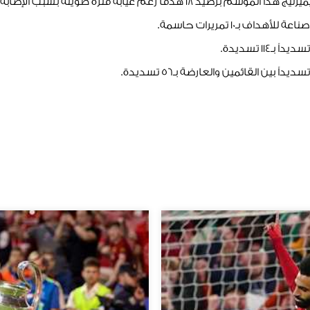
1 هدفاً رغم غيابه فترة طويلة بسبب الإصابة.
ف بـ10 تمريرات حاسمة.
114 تسديدة.
 بين القائمين والعارضة بـ56 تسديدة.