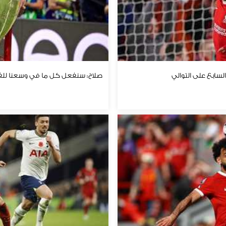
لسابع على التوالي
صلاح: سنفعل كل ما في وسعنا للفو