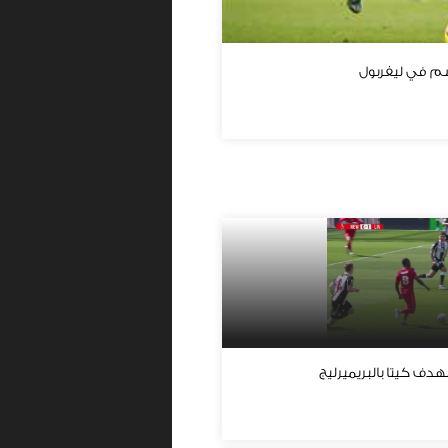
م في ليفربول
ف كيتا بالبريميرليج