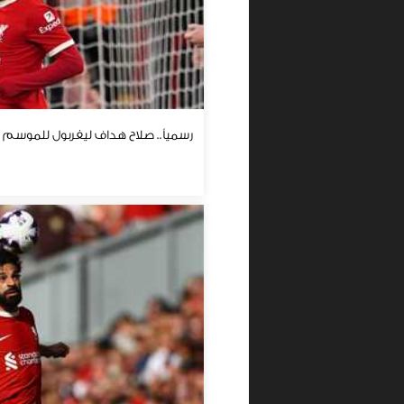
رسمياً.. صلاح هداف ليفربول للموسم ا