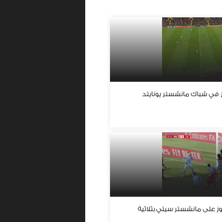
ز في شباك مانشستر يونايتد
وز على مانشستر سيتي بثلاثية