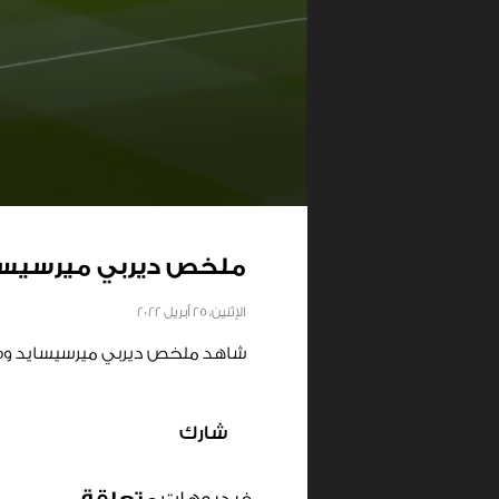
ملخص ديربي ميرسيسايد 
الإثنين، 25 أبريل 2022
شاهد ملخص ديربي ميرسيسايد وفوز ا
شارك