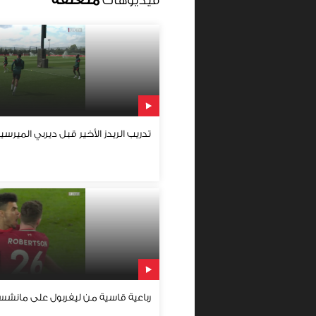
فيديوهات
متعلقة
تدريب الريدز الأخير قبل ديربي الميرسي
رباعية قاسية من ليفربول على مانشستر