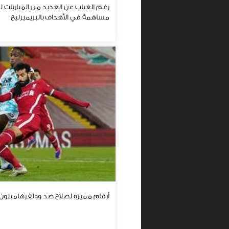
رغم الغياب عن العديد من المباريات للإص
مساهمة في الأهداف بالبريميرليج
أرقام مميزة لصلاح ضد وولفرهامبتون