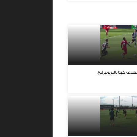
ف كيتا بالبريميرليج