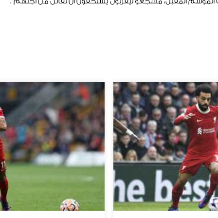
اب الموسم المقبل، مشجعو ليفربول يستحقون أن نقاتل من أجلهم".