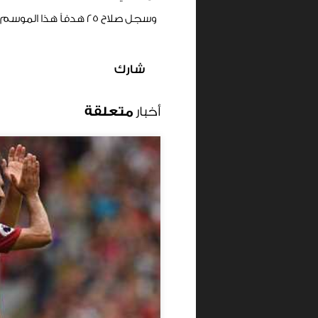
وسجل صلاح 25 هدفاً هذا الموسم كهداف لنادي ليفربول بفارق 17 هدفاً عن أقرب منافسيه داروين نونيز.
شارك
أخبار
متعلقة