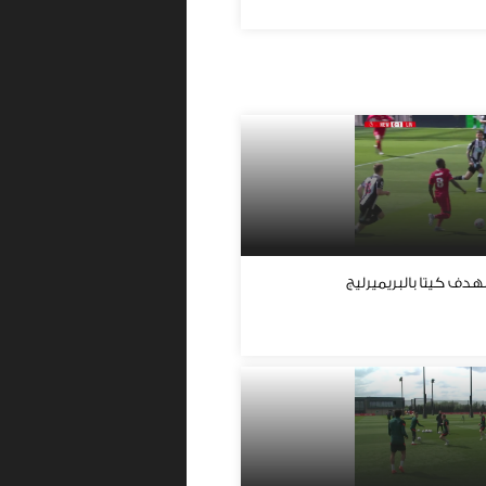
ف كيتا بالبريميرليج