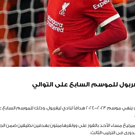
فربول للموسم السابع على التوالي
تمكن نجمنا المصري محمد صلاح أن ينهي موسم 2023-2024 هدافاً لنادي ليفربو
يميرليغ مساء الأحد بالفوز على وولفرهامبتون بهدفين نظيفين ضمن الجولة
لدوري في الترتيب الثالث.