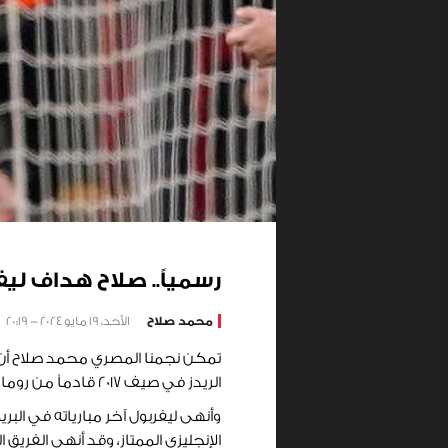
رسمياً.. صلاح هداف لي
محمد صلاح
الأحد، 19 مايو 2024 - 20:19
الريدز في صيف 2017 قادماً من روما.
وأنهى ليفربول آخر مبارياته في البر
الإنجليزي الممتاز، وقد أنهى الفريق ا