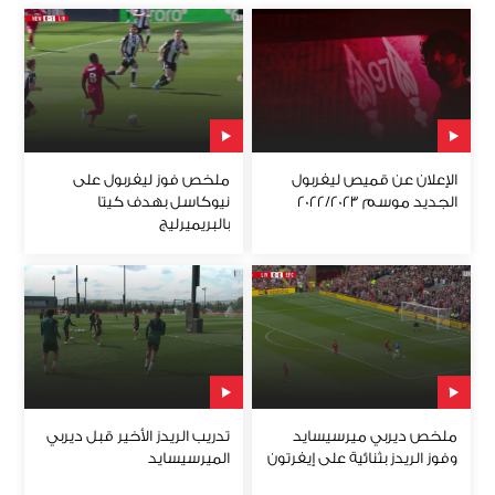
الإعلان عن قميص ليفربول
ملخص فوز ليفربول على
الجديد موسم 2022/2023
نيوكاسل بهدف كيتا
بالبريميرليج
ملخص ديربي ميرسيسايد
تدريب الريدز الأخير قبل ديربي
وفوز الريدز بثنائية على إيفرتون
الميرسيسايد