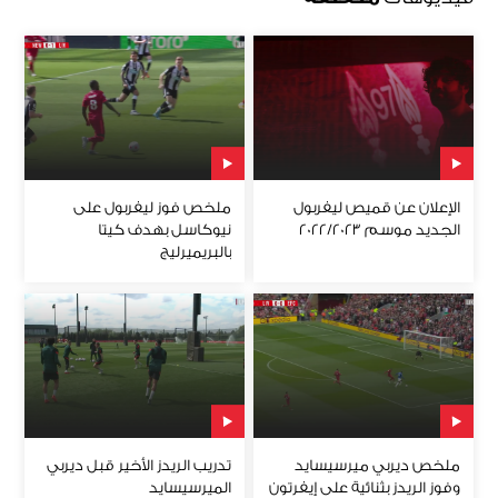
الإعلان عن قميص ليفربول
ملخص فوز ليفربول على
الجديد موسم 2022/2023
نيوكاسل بهدف كيتا
بالبريميرليج
ملخص ديربي ميرسيسايد
تدريب الريدز الأخير قبل ديربي
وفوز الريدز بثنائية على إيفرتون
الميرسيسايد